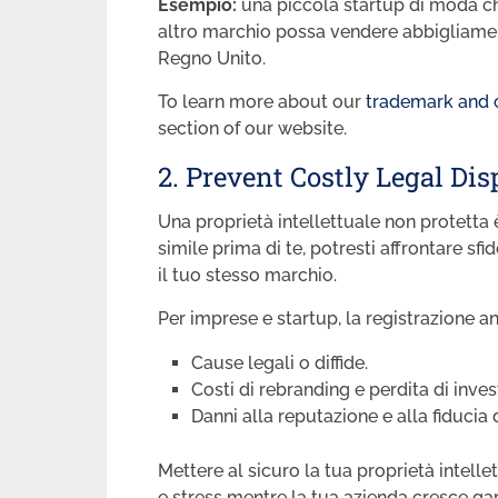
Esempio:
una piccola startup di moda ch
altro marchio possa vendere abbigliamen
Regno Unito.
To learn more about our
trademark and 
section of our website.
2. Prevent Costly Legal Dis
Una proprietà intellettuale non protetta 
simile prima di te, potresti affrontare sfid
il tuo stesso marchio.
Per imprese e startup, la registrazione an
Cause legali o diffide.
Costi di rebranding e perdita di inve
Danni alla reputazione e alla fiducia d
Mettere al sicuro la tua proprietà intellet
e stress mentre la tua azienda cresce gar