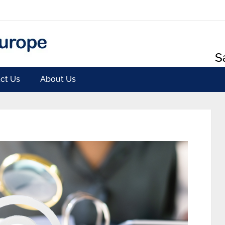
S
ct Us
About Us