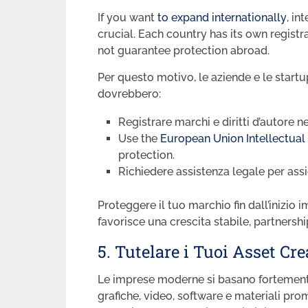
If you want
to expand internationally
, i
crucial. Each country has its own regist
not guarantee protection abroad.
Per questo motivo, le aziende e le start
dovrebbero:
Registrare marchi e diritti d’autore ne
Use the
European Union Intellectual 
protection.
Richiedere assistenza legale per assi
Proteggere il tuo marchio fin dall’inizio i
favorisce una crescita stabile, partners
5. Tutelare i Tuoi Asset Crea
Le imprese moderne si basano fortemente 
grafiche, video, software e materiali prom