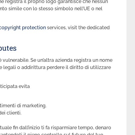
e registra il proprio logo garantisce che nessun
to simile con lo stesso simbolo nell’UE o nel
copyright protection
services, visit the dedicated
putes
è vulnerabile. Se un’altra azienda registra un nome
e legali o addirittura perdere il diritto di utilizzare
ticipata evita
stimenti di marketing.
ei clienti.
tuale fin dall’inizio ti fa risparmiare tempo, denaro
antendoti il pieno controllo sul futuro del tuo