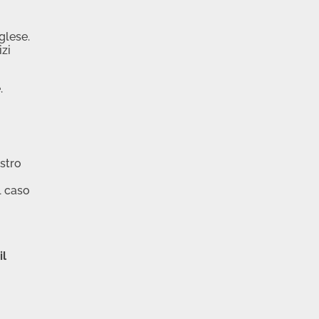
nglese.
izi
.
ostro
l caso
i
il