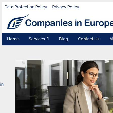
Data Protection Policy
Privacy Policy
Home
Services
Blog
Contact Us
A
in