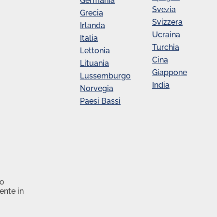
Germania
Svezia
Grecia
Svizzera
Irlanda
Ucraina
Italia
Turchia
Lettonia
Cina
Lituania
Giappone
Lussemburgo
India
Norvegia
Paesi Bassi
lo
ente in