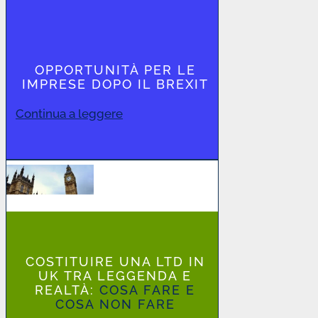
OPPORTUNITÀ PER LE
IMPRESE DOPO IL BREXIT
Continua a leggere
COSTITUIRE UNA LTD IN
UK TRA LEGGENDA E
REALTÀ:
COSA FARE E
COSA NON FARE