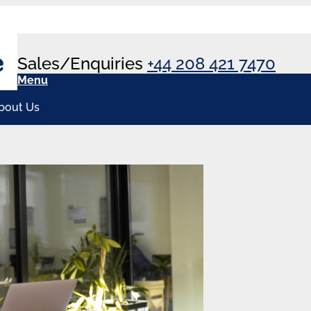
Sales/Enquiries
+44 208 421 7470
Menu
bout Us